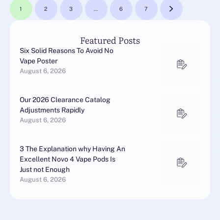
1
2
3
…
6
7
Featured Posts
Six Solid Reasons To Avoid No
Vape Poster
August 6, 2026
Our 2026 Clearance Catalog
Adjustments Rapidly
August 6, 2026
3 The Explanation why Having An
Excellent Novo 4 Vape Pods Is
Just not Enough
August 6, 2026