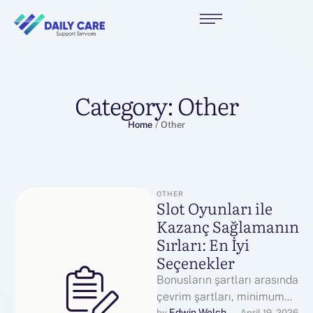
Category:
Other
Home
/
Other
OTHER
Slot Oyunları ile
Kazanç Sağlamanın
Sırları: En İyi
Seçenekler
Bonusların şartları arasında
çevrim şartları, minimum
Edwin Welch
by 
April 19, 2026