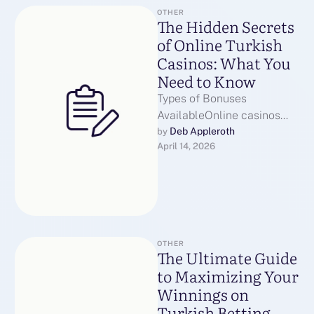
OTHER
The Hidden Secrets
of Online Turkish
Casinos: What You
Need to Know
Types of Bonuses
AvailableOnline casinos
typically offer a range of
Deb Appleroth
by 
April 14, 2026
bonuses catering to
different player needs. For
example, …
OTHER
The Ultimate Guide
to Maximizing Your
Winnings on
Turkish Betting