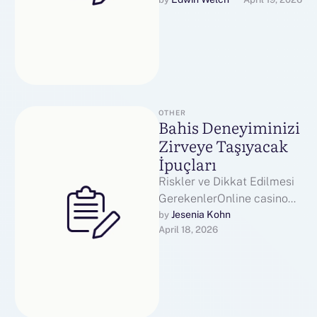
depozito miktarı ve
geçerlilik süreleri bulunur.
Bu şartları dikkatlice
incelemek, bonusları en …
OTHER
Bahis Deneyiminizi
Zirveye Taşıyacak
İpuçları
Riskler ve Dikkat Edilmesi
GerekenlerOnline casino
sitelerinde oyun oynarken
Jesenia Kohn
by 
April 18, 2026
bazı riskler de
bulunmaktadır. İlk olarak,
bağımlılık riski oldukça …