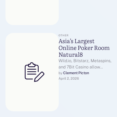
OTHER
Asia’s Largest
Online Poker Room
Natural8
Wild.io, Bitstarz, Metaspins,
and 7Bit Casino allow
players to get started with
Clement Picton
by 
April 2, 2026
minimal friction, stepping
in with extra …