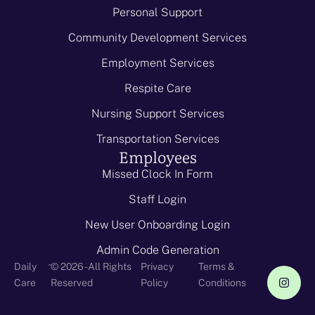
Personal Support
Community Development Services
Employment Services
Respite Care
Nursing Support Services
Transportation Services
Employees
Missed Clock In Form
Staff Login
New User Onboarding Login
Admin Code Generation
-
Daily
© 2026 - All Rights
Privacy
Terms &
Care
Reserved
Policy
Conditions