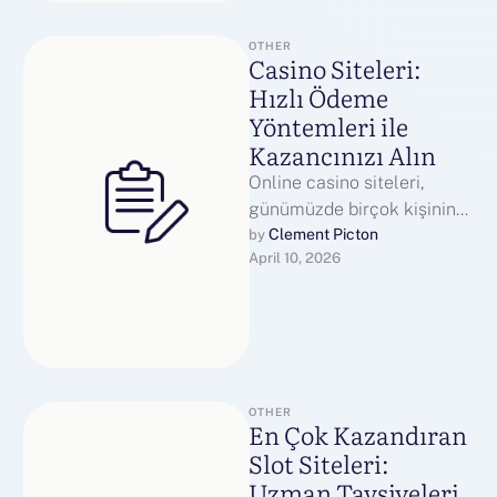
OTHER
Casino Siteleri:
Hızlı Ödeme
Yöntemleri ile
Kazancınızı Alın
Online casino siteleri,
günümüzde birçok kişinin
eğlenceli vakit geçirmek ve
Clement Picton
by 
April 10, 2026
kazanç sağlamak amacıyla
tercih ettiği platformlar
haline gelmiştir. …
OTHER
En Çok Kazandıran
Slot Siteleri:
Uzman Tavsiyeleri