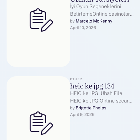
İyi Oyun Seçeneklerini
BelirlemeOnline casinolar,
çok çeşitli oyun
Marcelo McKenny
by 
April 10, 2026
seçenekleri sunar. Ancak,
hangi oyunları seçeceğiniz,
kazanma şansınızı
etkileyebilir. Bazı …
OTHER
heic ke jpg 134
HEIC ke JPG: Ubah File
HEIC ke JPG Online secara
Gratis Memastikan file JPG
Brigette Phelps
by 
April 9, 2026
yang dikonversi
mempertahankan kualitas
…