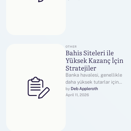
kullanıcı deneyimini
geliştiren önemli
unsurlardan biridir. İlk
olarak, kullanıcıların
karşılaştıkları …
OTHER
Bahis Siteleri ile
Yüksek Kazanç İçin
Stratejiler
Banka havalesi, genellikle
daha yüksek tutarlar için
tercih edilir. Kullanıcılar,
Deb Appleroth
by 
April 11, 2026
güvenli bir şekilde
hesaplarından para
transferi yaparak bahis …