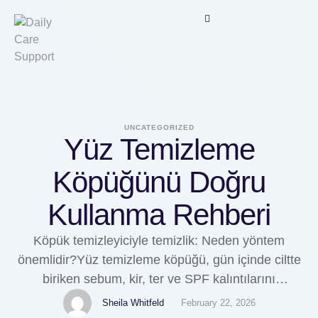
UNCATEGORIZED
Yüz Temizleme
Köpüğünü Doğru
Kullanma Rehberi
Köpük temizleyiciyle temizlik: Neden yöntem
önemlidir?Yüz temizleme köpüğü, gün içinde ciltte
biriken sebum, kir, ter ve SPF kalıntılarını
arındırmaya yardımcı olan su bazlı bir temizleyici
Sheila Whitfeld
February 22, 2026
türüdür. Ancak gereğinden fazla yıkama veya