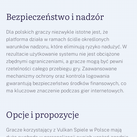
Bezpieczeństwo i nadzór
Dla polskich graczy niezwykle istotne jest, że
platforma działa w ramach ściśle określonych
warunków nadzoru, które eliminują ryzyko nadużyć. W
rezultacie użytkowanie systemu nie jest obciążone
zbędnymi ograniczeniami, a gracze mogą być pewni
rzetelności całego przebiegu gry. Zaawansowane
mechanizmy ochrony oraz kontrola logowania
gwarantują bezpieczeństwo środków finansowych, co
ma kluczowe znaczenie podczas gier internetowych.
Opcje i propozycje
Gracze korzystający z Vulkan Spiele w Polsce mają