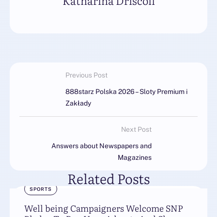
Katharina Driscoll
Previous Post
888starz Polska 2026 – Sloty Premium i
Zakłady
Next Post
Answers about Newspapers and
Magazines
Related Posts
SPORTS
Well being Campaigners Welcome SNP