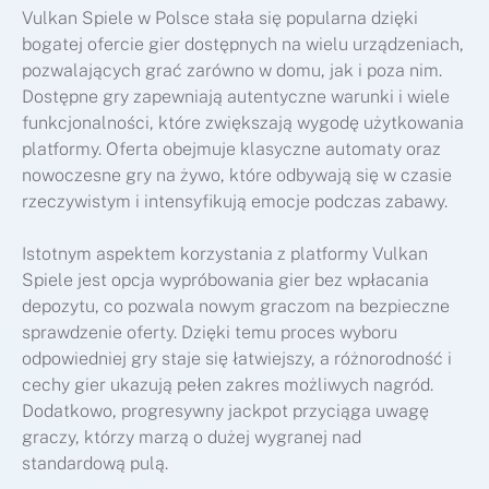
Vulkan Spiele w Polsce stała się popularna dzięki
bogatej ofercie gier dostępnych na wielu urządzeniach,
pozwalających grać zarówno w domu, jak i poza nim.
Dostępne gry zapewniają autentyczne warunki i wiele
funkcjonalności, które zwiększają wygodę użytkowania
platformy. Oferta obejmuje klasyczne automaty oraz
nowoczesne gry na żywo, które odbywają się w czasie
rzeczywistym i intensyfikują emocje podczas zabawy.
Istotnym aspektem korzystania z platformy Vulkan
Spiele jest opcja wypróbowania gier bez wpłacania
depozytu, co pozwala nowym graczom na bezpieczne
sprawdzenie oferty. Dzięki temu proces wyboru
odpowiedniej gry staje się łatwiejszy, a różnorodność i
cechy gier ukazują pełen zakres możliwych nagród.
Dodatkowo, progresywny jackpot przyciąga uwagę
graczy, którzy marzą o dużej wygranej nad
standardową pulą.