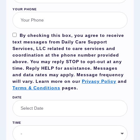
YOUR PHONE
By checking this box, you agree to receive
text messages from Daily Care Support
Services, LLC related to care services and
coordination at the phone number provided
above. You may reply
STOP
to opt-out at any
time. Reply
HELP
for assistance. Messages
and data rates may apply. Message frequency
will vary. Learn more on our
Privacy Policy
and
Terms & Conditions
pages.
DATE
TIME