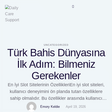
UNCATEGORIZED
Türk Bahis Dünyasına
İlk Adım: Bilmeniz
Gerekenler
En İyi Slot Sitelerinin ÖzellikleriEn iyi slot siteleri,
kullanıcı deneyimini ön planda tutan özelliklere
sahip olmalıdır. Bu özellikler arasında kullanıcı
dostu bir arayüz, mobil uyumluluk ve hızlı yükleme
Emory Keldie
April 19, 2026
süreleri bulunmaktadır. Kullanıcı dostu bir arayüz,