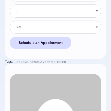
Schedule an Appointment
Tags:
DENEME BONUSU VEREN SITELER