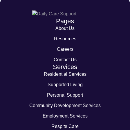
Pages
About Us
Resources
Careers
Contact Us
Services
Residential Services
Supported Living
Personal Support
Community Development Services
Employment Services
Respite Care