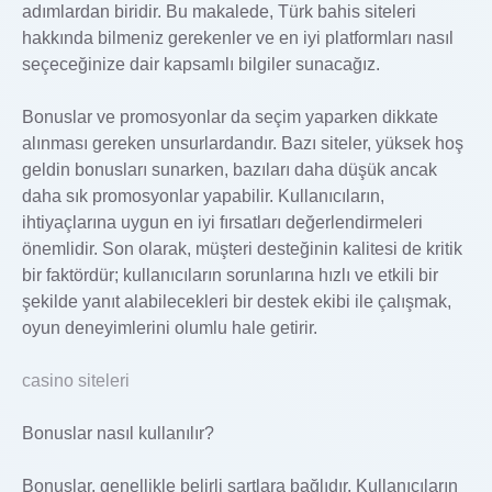
adımlardan biridir. Bu makalede, Türk bahis siteleri
hakkında bilmeniz gerekenler ve en iyi platformları nasıl
seçeceğinize dair kapsamlı bilgiler sunacağız.
Bonuslar ve promosyonlar da seçim yaparken dikkate
alınması gereken unsurlardandır. Bazı siteler, yüksek hoş
geldin bonusları sunarken, bazıları daha düşük ancak
daha sık promosyonlar yapabilir. Kullanıcıların,
ihtiyaçlarına uygun en iyi fırsatları değerlendirmeleri
önemlidir. Son olarak, müşteri desteğinin kalitesi de kritik
bir faktördür; kullanıcıların sorunlarına hızlı ve etkili bir
şekilde yanıt alabilecekleri bir destek ekibi ile çalışmak,
oyun deneyimlerini olumlu hale getirir.
casino siteleri
Bonuslar nasıl kullanılır?
Bonuslar, genellikle belirli şartlara bağlıdır. Kullanıcıların