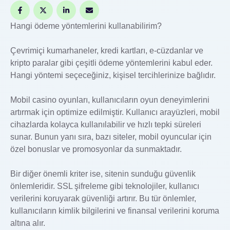
Hangi ödeme yöntemlerini kullanabilirim?
Çevrimiçi kumarhaneler, kredi kartları, e-cüzdanlar ve
kripto paralar gibi çeşitli ödeme yöntemlerini kabul eder.
Hangi yöntemi seçeceğiniz, kişisel tercihlerinize bağlıdır.
Mobil casino oyunları, kullanıcıların oyun deneyimlerini
artırmak için optimize edilmiştir. Kullanıcı arayüzleri, mobil
cihazlarda kolayca kullanılabilir ve hızlı tepki süreleri
sunar. Bunun yanı sıra, bazı siteler, mobil oyuncular için
özel bonuslar ve promosyonlar da sunmaktadır.
Bir diğer önemli kriter ise, sitenin sunduğu güvenlik
önlemleridir. SSL şifreleme gibi teknolojiler, kullanıcı
verilerini koruyarak güvenliği artırır. Bu tür önlemler,
kullanıcıların kimlik bilgilerini ve finansal verilerini koruma
altına alır.