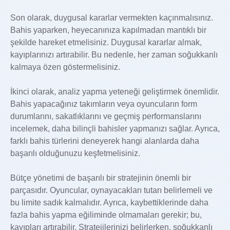
Son olarak, duygusal kararlar vermekten kaçınmalısınız.
Bahis yaparken, heyecanınıza kapılmadan mantıklı bir
şekilde hareket etmelisiniz. Duygusal kararlar almak,
kayıplarınızı artırabilir. Bu nedenle, her zaman soğukkanlı
kalmaya özen göstermelisiniz.
İkinci olarak, analiz yapma yeteneği geliştirmek önemlidir.
Bahis yapacağınız takımların veya oyuncuların form
durumlarını, sakatlıklarını ve geçmiş performanslarını
incelemek, daha bilinçli bahisler yapmanızı sağlar. Ayrıca,
farklı bahis türlerini deneyerek hangi alanlarda daha
başarılı olduğunuzu keşfetmelisiniz.
Bütçe yönetimi de başarılı bir stratejinin önemli bir
parçasıdır. Oyuncular, oynayacakları tutarı belirlemeli ve
bu limite sadık kalmalıdır. Ayrıca, kaybettiklerinde daha
fazla bahis yapma eğiliminde olmamaları gerekir; bu,
kayıpları artırabilir. Stratejilerinizi belirlerken, soğukkanlı