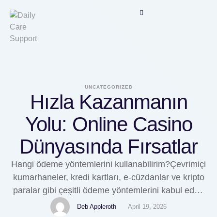
UNCATEGORIZED
Hızla Kazanmanın
Yolu: Online Casino
Dünyasında Fırsatlar
Hangi ödeme yöntemlerini kullanabilirim?Çevrimiçi
kumarhaneler, kredi kartları, e-cüzdanlar ve kripto
paralar gibi çeşitli ödeme yöntemlerini kabul eder.
Hangi yöntemi seçeceğiniz, kişisel tercihlerinize
Deb Appleroth
April 19, 2026
bağlıdır.Mobil casino oyunları, kullanıcıların oyun