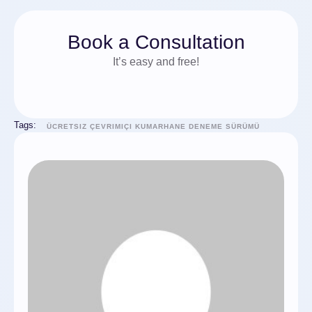
Book a Consultation
It’s easy and free!
Tags:
ÜCRETSIZ ÇEVRIMIÇI KUMARHANE DENEME SÜRÜMÜ