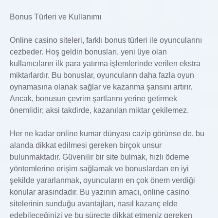
Bonus Türleri ve Kullanımı
Online casino siteleri, farklı bonus türleri ile oyuncularını
cezbeder. Hoş geldin bonusları, yeni üye olan
kullanıcıların ilk para yatırma işlemlerinde verilen ekstra
miktarlardır. Bu bonuslar, oyuncuların daha fazla oyun
oynamasına olanak sağlar ve kazanma şansını artırır.
Ancak, bonusun çevrim şartlarını yerine getirmek
önemlidir; aksi takdirde, kazanılan miktar çekilemez.
Her ne kadar online kumar dünyası cazip görünse de, bu
alanda dikkat edilmesi gereken birçok unsur
bulunmaktadır. Güvenilir bir site bulmak, hızlı ödeme
yöntemlerine erişim sağlamak ve bonuslardan en iyi
şekilde yararlanmak, oyuncuların en çok önem verdiği
konular arasındadır. Bu yazının amacı, online casino
sitelerinin sunduğu avantajları, nasıl kazanç elde
edebileceğinizi ve bu süreçte dikkat etmeniz gereken