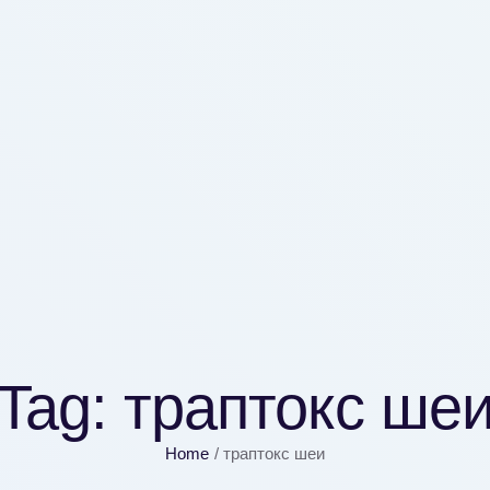
Tag:
траптокс ше
Home
/
траптокс шеи