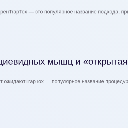
ляренTrapTox — это популярное название подхода, пр
ециевидных мышц и «открытая
ьтат ожидаютTrapTox — популярное название процедур