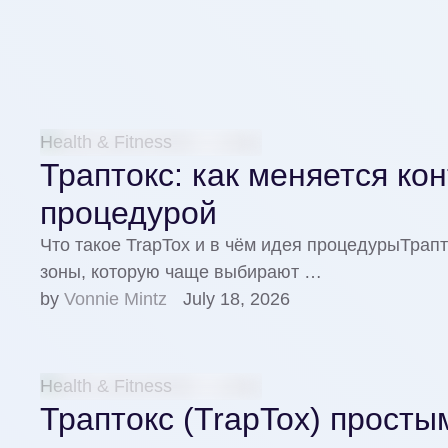
Health & Fitness
Траптокс: как меняется ко
процедурой
Что такое TrapTox и в чём идея процедурыТрап
зоны, которую чаще выбирают …
by 
Vonnie Mintz
July 18, 2026
Health & Fitness
Траптокс (TrapTox) просты