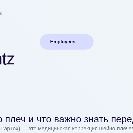
s
Employees
tz
р плеч и что важно знать пер
 (TrapTox) — это медицинская коррекция шейно‑плеч