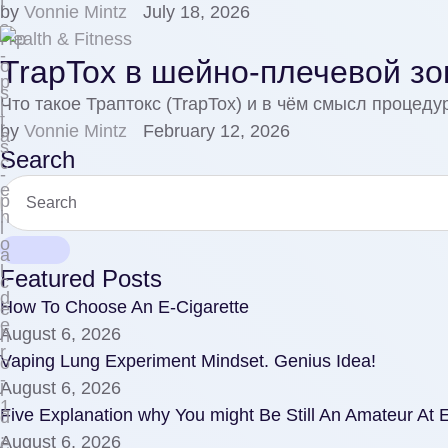
by 
Vonnie Mintz
July 18, 2026
Health & Fitness
TrapTox в шейно‑плечевой зо
Что такое Траптокс (TrapTox) и в чём смысл проце
by 
Vonnie Mintz
February 12, 2026
Search
Featured Posts
How To Choose An E-Cigarette
August 6, 2026
Vaping Lung Experiment Mindset. Genius Idea!
August 6, 2026
Five Explanation why You might Be Still An Amateur At
August 6, 2026