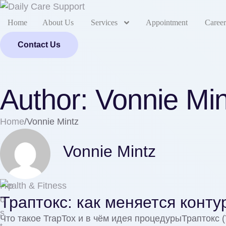
Home
About Us
Services
Appointment
Career
Contact Us
Author:
Vonnie Min
Home
/
Vonnie Mintz
Vonnie Mintz
Health & Fitness
Траптокс: как меняется конту
Что такое TrapTox и в чём идея процедурыТраптокс