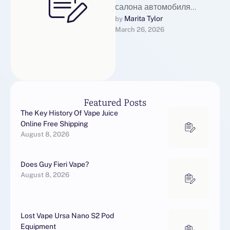
салона автомобиля
ценаВосстановление кожи
Marita Tylor
by 
March 26, 2026
салона автомобиля:
профессиональные услуги
по ремонту, покраске и
удалению повреждений в
МосквеВосстановление …
Featured Posts
The Key History Of Vape Juice
Online Free Shipping
August 8, 2026
Does Guy Fieri Vape?
August 8, 2026
Lost Vape Ursa Nano S2 Pod
Equipment