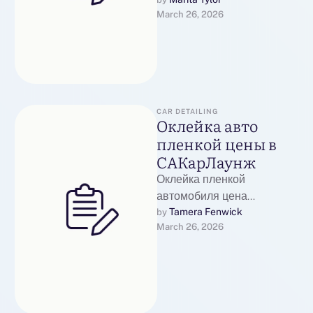
ценаВосстановление кожи
March 26, 2026
салона автомобиля:
профессиональные услуги
по ремонту, покраске и
удалению повреждений в
МосквеВосстановление …
CAR DETAILING
Оклейка авто
пленкой цены в
САКарЛаунж
Оклейка пленкой
автомобиля цена
МоскваОклейка
Tamera Fenwick
by 
March 26, 2026
автомобиля пленкой
становится все более
популярной услугой среди
автовладельцев в Москве.
Эта процедура …