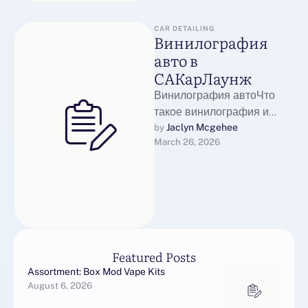
CAR DETAILING
Винилография
авто в
САКарЛаунж
Винилография автоЧто
такое винилография и
почему она популярна в
Jaclyn Mcgehee
by 
March 26, 2026
МосквеВинилография —
это современный способ
оформления поверхности
автомобиля с …
Featured Posts
Assortment: Box Mod Vape Kits
August 6, 2026