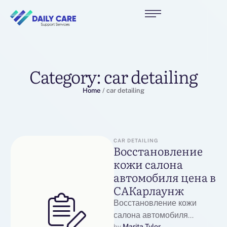
Category:
car detailing
Home
/
car detailing
CAR DETAILING
Восстановление
кожи салона
автомобиля цена в
САКарлаунж
Восстановление кожи
салона автомобиля
Marita Tylor
by 