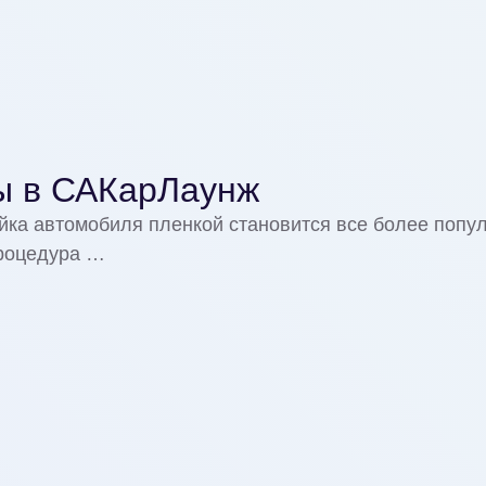
ны в САКарЛаунж
ка автомобиля пленкой становится все более попу
процедура …