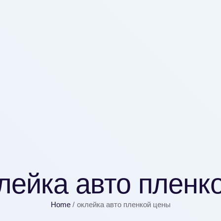
лейка авто пленк
Home
/
оклейка авто пленкой цены