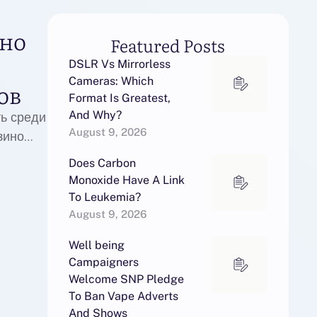
ино
Featured Posts
DSLR Vs Mirrorless
Cameras: Which
ов
Format Is Greatest,
And Why?
ь среди
August 9, 2026
зино
Does Carbon
Monoxide Have A Link
To Leukemia?
August 9, 2026
Well being
Campaigners
Welcome SNP Pledge
To Ban Vape Adverts
And Shows