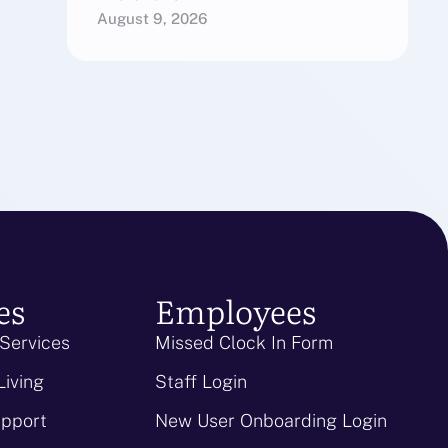
August 9, 2026
es
Employees
 Services
Missed Clock In Form
Living
Staff Login
upport
New User Onboarding Login