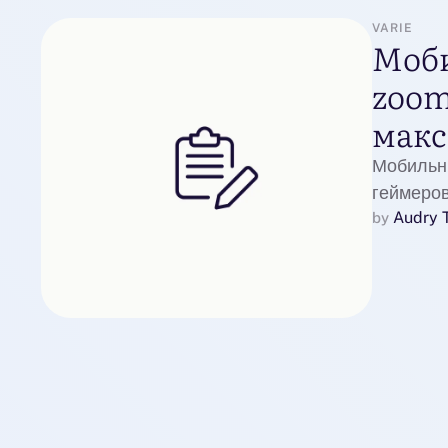
VARIE
Моби
zoom
макс
Мобильн
геймеров
Audry T
zooma о
by 