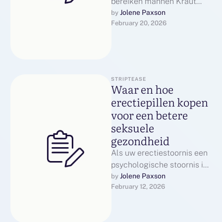
bereiken mannen Kraut
piek in
Jolene Paxson
by 
February 20, 2026
testosteronproductie in de
lately tienerjaren tot up de
vroege …
STRIPTEASE
Waar en hoe
erectiepillen kopen
voor een betere
seksuele
gezondheid
Als uw erectiestoornis een
psychologische stoornis is,
hebt u mogelijk een
Jolene Paxson
by 
February 12, 2026
gespecialiseerde
behandeling nodig. Hoewel
het niet zo …