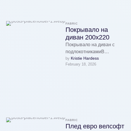
сайта …
FABRIC
Покрывало на
диван 200х220
Покрывало на диван с
подлокотникамиВ
Kristie Hardess
by 
интернет-магазине
February 18, 2026
Наталья Текстиль главная
акция: новинки текстиля,
включая покрывала,
подушки, чехлы для
мебели, …
FABRIC
Плед евро велсофт