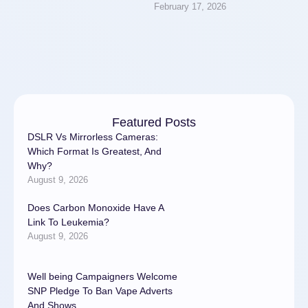
February 17, 2026
Махровые пляжные
полотенца от Наталья
Текстиль: специальные
акции на товары для …
Featured Posts
DSLR Vs Mirrorless Cameras:
Which Format Is Greatest, And
Why?
August 9, 2026
Does Carbon Monoxide Have A
Link To Leukemia?
August 9, 2026
Well being Campaigners Welcome
SNP Pledge To Ban Vape Adverts
And Shows