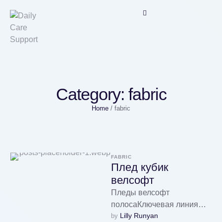
Category:
fabric
Home
/
fabric
FABRIC
Плед кубик
велсофт
Пледы велсофт
полосаКлючевая линия
Lilly Runyan
by 
пледов из велсофта и