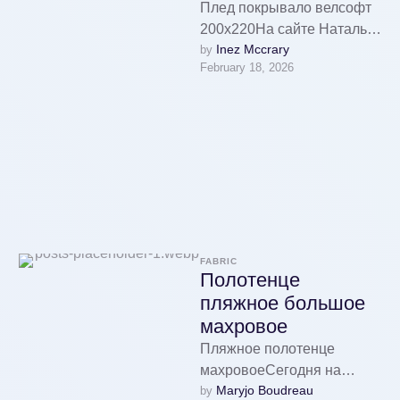
Плед покрывало велсофт
200х220На сайте Наталья
Inez Mccrary
by 
Текстиль представлена
February 18, 2026
главная коллекция пледов
велсофт и бамбук: сейчас
действуют акции на …
FABRIC
Полотенце
пляжное большое
махровое
Пляжное полотенце
махровоеСегодня на
Maryjo Boudreau
by 
главной странице новинка!