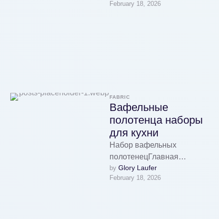
February 18, 2026
бамбука в интернет-
магазине Наталья
Текстиль: меховые одеяла,
чехлы и подушки …
FABRIC
Вафельные
полотенца наборы
для кухни
Набор вафельных
полотенецГлавная
Glory Laufer
by 
информация о наборах
February 18, 2026
вафельных полотенец:
достоинства, недостатки и
режимы стирки с
температурой для уголка