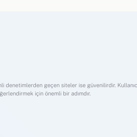
nli denetimlerden geçen siteler ise güvenilirdir. Kullanıc
eğerlendirmek için önemli bir adımdır.