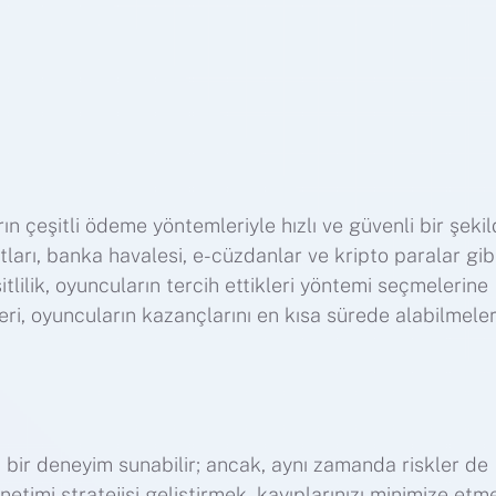
ın çeşitli ödeme yöntemleriyle hızlı ve güvenli bir şeki
tları, banka havalesi, e-cüzdanlar ve kripto paralar gib
lilik, oyuncuların tercih ettikleri yöntemi seçmelerine
leri, oyuncuların kazançlarını en kısa sürede alabilmeler
ı bir deneyim sunabilir; ancak, aynı zamanda riskler de
yönetimi stratejisi geliştirmek, kayıplarınızı minimize etm