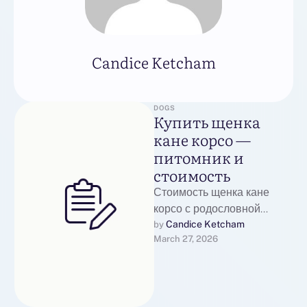
Candice Ketcham
DOGS
Купить щенка
кане корсо —
питомник и
стоимость
Стоимость щенка кане
корсо с родословной
Стоимость щенка кане
Candice Ketcham
by 
March 27, 2026
корсо — цена и покупка
История и особенности
породыКане …