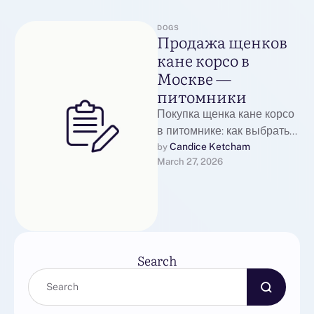
DOGS
Продажа щенков
кане корсо в
Москве —
питомники
Покупка щенка кане корсо
в питомнике: как выбрать
лучшего друга для себя
Candice Ketcham
by 
March 27, 2026
Щенки кане корсо от
лучших питомников …
Search