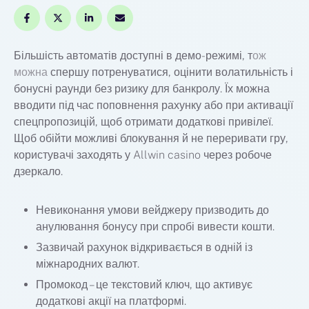
Більшість автоматів доступні в демо-режимі, т
ож
можна
спершу потренуватися, оцінити волатильність і
бонусні раунди без ризику для банкролу. Їх можна
вводити під час поповнення рахунку або при активації
спецпропозицій, щоб отримати додаткові привілеї.
Щоб обійти можливі блокування й не переривати гру,
користувачі заходять у Allwin casino через робоче
дзеркало.
Невиконання умови вейджеру призводить до
анулювання бонусу при спробі вивести кошти.
Зазвичай рахунок відкривається в одній із
міжнародних валют.
Промокод – це текстовий ключ, що активує
додаткові акції на платформі.