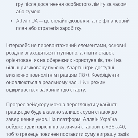
гру після досягнення особистого ліміту за часом
або сумою.
Allwin UA — це онлайн-дозвілля, а не фінансовий
план або стратегія заробітку.
Інтерфейс не перевантажений елементами, основні
розділи знаходяться інтуїтивно, а ліміти ставок
орієнтовані як на обережних користувачів, так і на
більш ризиковану публіку. Азартні ігри доступні
виключно повнолітнім гравцям (18+). Коефіцієнти
оновлюються в реальному часі, Live режим
відкривається за хвилин до старту.
Прогрес вейджеру можна переглянути у кабінеті
гравця, де буде вказано залишок суми ставок до
завершення умов. На платформі Аллвін Україна
вейджер для фріспінів зазвичай становить x35-x40,
тобто гравець повинен поставити суму виграшу разів