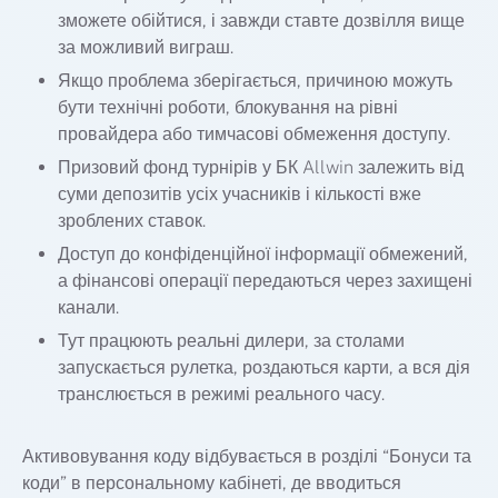
зможете обійтися, і завжди ставте дозвілля вище
за можливий виграш.
Якщо проблема зберігається, причиною можуть
бути технічні роботи, блокування на рівні
провайдера або тимчасові обмеження доступу.
Призовий фонд турнірів у БК Allwin залежить від
суми депозитів усіх учасників і кількості вже
зроблених ставок.
Доступ до конфіденційної інформації обмежений,
а фінансові операції передаються через захищені
канали.
Тут працюють реальні дилери, за столами
запускається рулетка, роздаються карти, а вся дія
транслюється в режимі реального часу.
Активовування коду відбувається в розділі “Бонуси та
коди” в персональному кабінеті, де вводиться