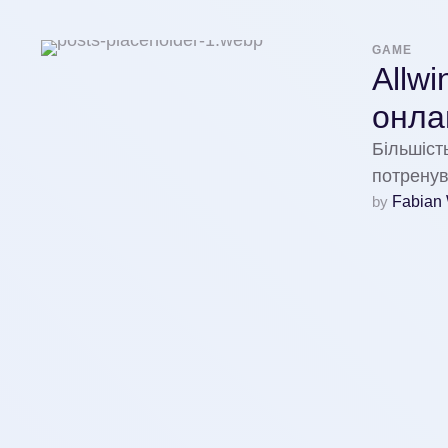
GAME
Allwi
онла
Більшіст
потренув
для банк
by 
Fabian