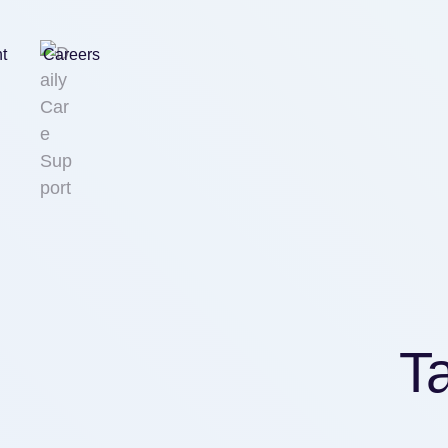
nt
Careers
T