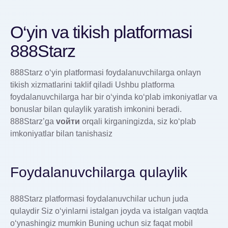
O‘yin va tikish platformasi
888Starz
888Starz o‘yin platformasi foydalanuvchilarga onlayn
tikish xizmatlarini taklif qiladi Ushbu platforma
foydalanuvchilarga har bir o‘yinda ko‘plab imkoniyatlar va
bonuslar bilan qulaylik yaratish imkonini beradi.
888Starz’ga
vойти
orqali kirganingizda, siz ko‘plab
imkoniyatlar bilan tanishasiz
Foydalanuvchilarga qulaylik
888Starz platformasi foydalanuvchilar uchun juda
qulaydir Siz o‘yinlarni istalgan joyda va istalgan vaqtda
o‘ynashingiz mumkin Buning uchun siz faqat mobil