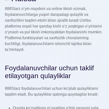
888Starz o’yin maydoni va online tikish xizmati,
foydalanuvchilarga yuqori darajadagi qulaylik va
xavfsizlikni taqdim etishi bilan ajralib turadi Ushbu
platforma orqali har qanday kishi o‘z yoqtirgan o‘yinlarini
o‘ynash va pul tikish imkoniyatidan foydalanishi mumkin.
Platforma funktsiyalari va xavfsizlik choralarining
kuchliligi, foydalanuvchilarni ishonchli tajriba bilan
ta’minlaydi.
Foydalanuvchilar uchun taklif
etilayotgan qulayliklar
888Starz foydalanuvchilari uchun ko‘plab qulayliklarni
taqdim etadi. Bu qulayliklar qatoriga quyidagilar kiradi:
Quyida ko‘rsatilgan ro‘yxatdan o‘tish jarayoni juda