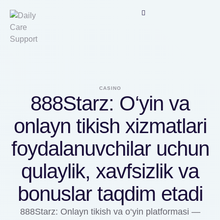
CASINO
888Starz: O‘yin va
onlayn tikish xizmatlari
foydalanuvchilar uchun
qulaylik, xavfsizlik va
bonuslar taqdim etadi
888Starz: Onlayn tikish va o‘yin platformasi —