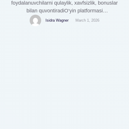
foydalanuvchilarni qulaylik, xavfsizlik, bonuslar
bilan quvontiradiO‘yin platformasi
888StarzO‘yinchilar uchun 888Starz o‘yin
Isidra Wagner
March 1, 2026
platformasi, onlayn tikish xizmatida o‘ziga xos va
qulay imkoniyatlar taqdim etadi. Platformaga vойти
qilish juda oson, foydalanuvchilar ro‘yxatdan o‘tish
jarayonini bir necha soniyalarda yakunlashlari
mumkin. Bu maqolada biz qulayliklar, xavfsizlik,
bonuslar va mobil ilova haqida batafsil ma'lumot …