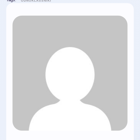
ODNOKLASSNIKI