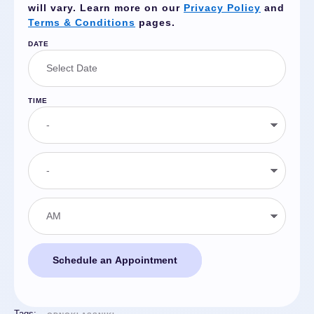
will vary. Learn more on our
Privacy Policy
and
Terms & Conditions
pages.
DATE
TIME
Schedule an Appointment
Tags: