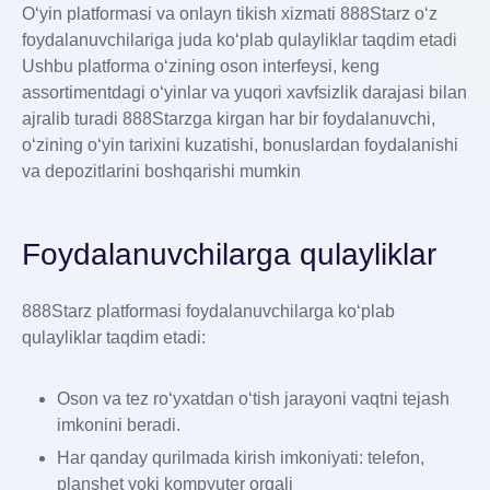
O‘yin platformasi va onlayn tikish xizmati 888Starz o‘z
foydalanuvchilariga juda ko‘plab qulayliklar taqdim etadi
Ushbu platforma o‘zining oson interfeysi, keng
assortimentdagi o‘yinlar va yuqori xavfsizlik darajasi bilan
ajralib turadi 888Starzga kirgan har bir foydalanuvchi,
o‘zining o‘yin tarixini kuzatishi, bonuslardan foydalanishi
va depozitlarini boshqarishi mumkin
Foydalanuvchilarga qulayliklar
888Starz platformasi foydalanuvchilarga ko‘plab
qulayliklar taqdim etadi:
Oson va tez ro‘yxatdan o‘tish jarayoni vaqtni tejash
imkonini beradi.
Har qanday qurilmada kirish imkoniyati: telefon,
planshet yoki kompyuter orqali