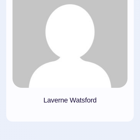
Laverne Watsford