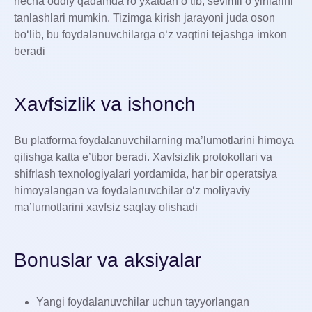
necha oddiy qadamda ro‘yxatdan o‘tib, sevimli o‘yinlarini
tanlashlari mumkin. Tizimga kirish jarayoni juda oson
bo‘lib, bu foydalanuvchilarga o‘z vaqtini tejashga imkon
beradi
Xavfsizlik va ishonch
Bu platforma foydalanuvchilarning ma’lumotlarini himoya
qilishga katta e’tibor beradi. Xavfsizlik protokollari va
shifrlash texnologiyalari yordamida, har bir operatsiya
himoyalangan va foydalanuvchilar o‘z moliyaviy
ma’lumotlarini xavfsiz saqlay olishadi
Bonuslar va aksiyalar
Yangi foydalanuvchilar uchun tayyorlangan