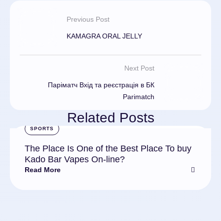
Previous Post
KAMAGRA ORAL JELLY
Next Post
Паріматч Вхід та реєстрація в БК
Parimatch
Related Posts
SPORTS
The Place Is One of the Best Place To buy
Kado Bar Vapes On-line?
Read More