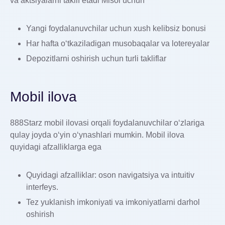
va aktsiyalarni taklif etadi Misol uchun
Yangi foydalanuvchilar uchun xush kelibsiz bonusi
Har hafta o‘tkaziladigan musobaqalar va lotereyalar
Depozitlarni oshirish uchun turli takliflar
Mobil ilova
888Starz mobil ilovasi orqali foydalanuvchilar o‘zlariga
qulay joyda o‘yin o‘ynashlari mumkin. Mobil ilova
quyidagi afzalliklarga ega
Quyidagi afzalliklar: oson navigatsiya va intuitiv
interfeys.
Tez yuklanish imkoniyati va imkoniyatlarni darhol
oshirish