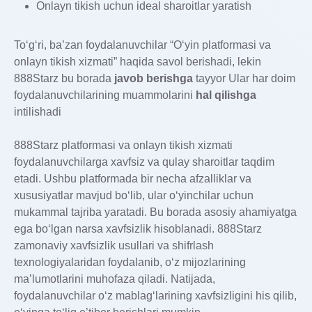
Onlayn tikish uchun ideal sharoitlar yaratish
To‘g‘ri, ba’zan foydalanuvchilar “O‘yin platformasi va
onlayn tikish xizmati” haqida savol berishadi, lekin
888Starz bu borada
javob berishga
tayyor Ular har doim
foydalanuvchilarining muammolarini
hal qilishga
intilishadi
888Starz platformasi va onlayn tikish xizmati
foydalanuvchilarga xavfsiz va qulay sharoitlar taqdim
etadi. Ushbu platformada bir necha afzalliklar va
xususiyatlar mavjud bo‘lib, ular o‘yinchilar uchun
mukammal tajriba yaratadi. Bu borada asosiy ahamiyatga
ega bo‘lgan narsa xavfsizlik hisoblanadi. 888Starz
zamonaviy xavfsizlik usullari va shifrlash
texnologiyalaridan foydalanib, o‘z mijozlarining
ma’lumotlarini muhofaza qiladi. Natijada,
foydalanuvchilar o‘z mablag‘larining xavfsizligini his qilib,