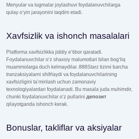
Menyular va tugmalar joylashuvi foydalanuvchilarga
qulay o‘yin jarayonini taqdim etadi.
Xavfsizlik va ishonch masalalari
Platforma xavfsizlikka jiddiy e’tibor qaratadi.
Foydalanuvchilar o‘z shaxsiy malumotlari bilan bog‘liq
muammolarga duch kelmaydilar. 888Starz tizimi barcha
tranzaksiyalarni shifrlaydi va foydalanuvchilarining
xavfsizligini ta’minlash uchun zamonaviy
texnologiyalardan foydalanadi. Bu masala juda muhimdir,
chunki foydalanuvchilar o‘z pullarini
депозит
qilayotganda ishonch kerak.
Bonuslar, takliflar va aksiyalar