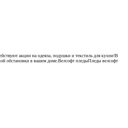
Ho
Ab
Ser
Ap
Car
Blo
Con
Em
ействуют акции на одеяла, подушки и текстиль для кухни!В
тной обстановки в вашем доме.Велсофт пледыПледы велсофт