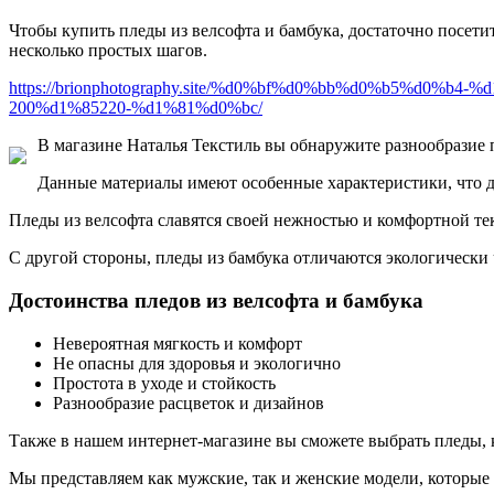
Чтобы купить пледы из велсофта и бамбука, достаточно посетит
несколько простых шагов.
https://brionphotography.site/%d0%bf%d0%bb%d0%b5%d
200%d1%85220-%d1%81%d0%bc/
В магазине Наталья Текстиль вы обнаружите разнообразие п
Данные материалы имеют особенные характеристики, что 
Пледы из велсофта славятся своей нежностью и комфортной те
С другой стороны, пледы из бамбука отличаются экологически
Достоинства пледов из велсофта и бамбука
Невероятная мягкость и комфорт
Не опасны для здоровья и экологично
Простота в уходе и стойкость
Разнообразие расцветок и дизайнов
Также в нашем интернет-магазине вы сможете выбрать пледы,
Мы представляем как мужские, так и женские модели, которые