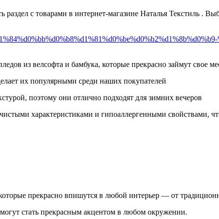
ь раздел с товарами в интернет-магазине Наталья Текстиль . Вы
0%b4-%d1%84%d0%bb%d0%b8%d1%81%d0%be%d0%b2%d1%8b%d0%
ледов из велсофта и бамбука, которые прекрасно займут свое ме
делает их популярными среди наших покупателей
кстурой, поэтому они отлично подходят для зимних вечеров
 чистыми характеристиками и гипоаллергенными свойствами, чт
 которые прекрасно впишутся в любой интерьер — от традицион
 могут стать прекрасным акцентом в любом окружении.