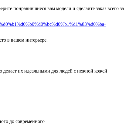
берите понравившиеся вам модели и сделайте заказ всего за
b9-%d0%b1%d0%b0%d0%bc%d0%b1%d1%83%d0%ba-
сто в вашем интерьере.
о делает их идеальными для людей с нежной кожей
ного до современного