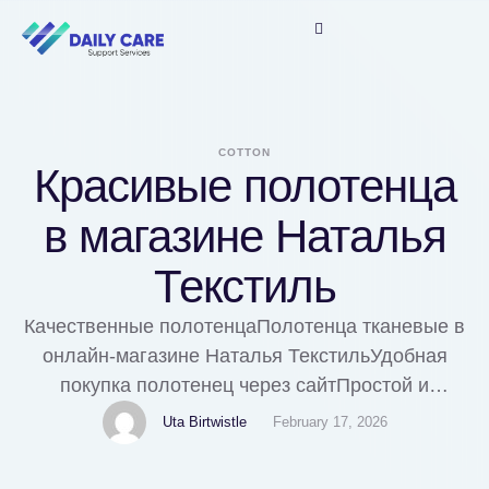
COTTON
Красивые полотенца
в магазине Наталья
Текстиль
Качественные полотенцаПолотенца тканевые в
онлайн-магазине Наталья ТекстильУдобная
покупка полотенец через сайтПростой и
интуитивно понятный процесс заказа полотенец
Uta Birtwistle
February 17, 2026
на сайте. В случае возникновения вопросов, вы
всегда можете обратиться в раздел обратная