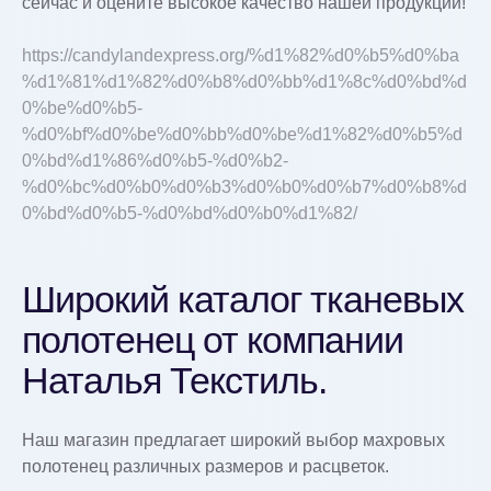
сейчас и оцените высокое качество нашей продукции!
https://candylandexpress.org/%d1%82%d0%b5%d0%ba
%d1%81%d1%82%d0%b8%d0%bb%d1%8c%d0%bd%d
0%be%d0%b5-
%d0%bf%d0%be%d0%bb%d0%be%d1%82%d0%b5%d
0%bd%d1%86%d0%b5-%d0%b2-
%d0%bc%d0%b0%d0%b3%d0%b0%d0%b7%d0%b8%d
0%bd%d0%b5-%d0%bd%d0%b0%d1%82/
Широкий каталог тканевых
полотенец от компании
Наталья Текстиль.
Наш магазин предлагает широкий выбор махровых
полотенец различных размеров и расцветок.