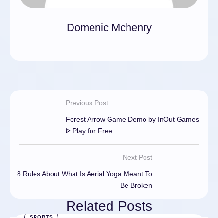
Domenic Mchenry
Previous Post
Forest Arrow Game Demo by InOut Games
ᐈ Play for Free
Next Post
8 Rules About What Is Aerial Yoga Meant To
Be Broken
Related Posts
SPORTS