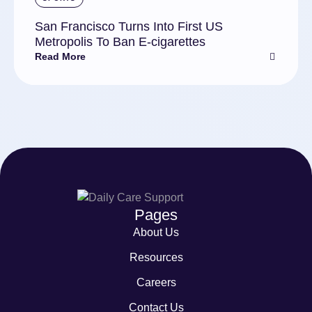
San Francisco Turns Into First US
Metropolis To Ban E-cigarettes
Read More
Pages
About Us
Resources
Careers
Contact Us