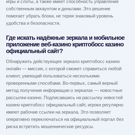
игры и слоты, а также имеет способность управления
собственным аккаунтом и деньгами. Это решение
помогает убрать блоки, не теряя знакомый уровень
удобства и безопасности.
Где искать надёжные зеркала и мобильное
приложение веб-казино криптобосс казино
официальный сайт?
Обнаружить действующее зеркало криптобосс казино
онлайн — миссия, с которой сможет справиться любой
клиент, умеющий пользоваться несколькими
проверенными способами. Во-первых, самый верный
метод получения информации о зеркалах — новостные
рассылки казино. Подписавшись на рассылку новостей
казино криптобосс официальный сайт, игроки регулярно
имеют рабочие ссылки на зеркала. Это позволяет
оперативно переключаться на официальный портал без
риска встретить мошеннические ресурсы.