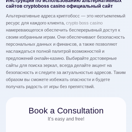
Инструкции по использованию альтернативных
сайтов cryptoboss casino официальный сайт
Альтернативные адреса криптобосс — это неотъемлемый
ресурс для каждого клиента,
crypto boss casino
намеревающегося обеспечить бесперерывный доступ к
своим избранным играм. Они обеспечивают безопасность
персональных данных и финансов, а также позволяют
наслаждаться полной палитрой возможностей и
предложений онлайн-казино. Выбирайте достоверные
сайты для поиска зеркал, всегда делайте акцент на
безопасность и следите за актуальностью адресов. Таким
образом вы сможете избежать опасности и будете
получать радость от игры без препятствий.
Book a Consultation
It’s easy and free!