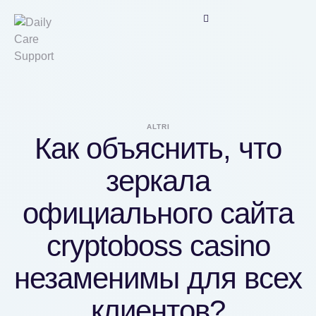
ALTRI
Как объяснить, что
зеркала
официального сайта
cryptoboss casino
незаменимы для всех
клиентов?