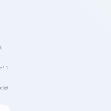
lj
ožiš
ijeli