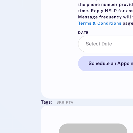
the phone number provid
time. Reply
HELP
for as
Message frequency will 
Terms & Conditions
page
DATE
Schedule an Appoi
Tags:
SKRIPTA