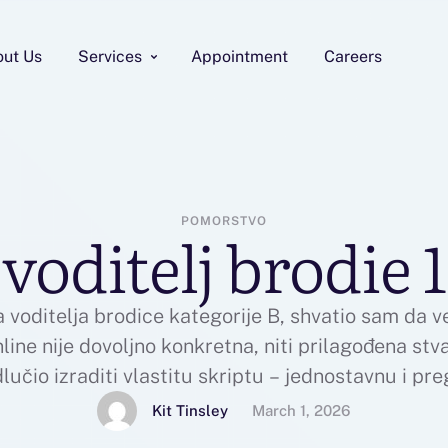
out Us
Services
Appointment
Careers
POMORSTVO
voditelj brodie 1
a voditelja brodice kategorije B, shvatio sam da v
ine nije dovoljno konkretna, niti prilagođena stv
lučio izraditi vlastitu skriptu – jednostavnu i p
a traži na ispitu.Skripta sadrži sve osnovne dijelo
Kit Tinsley
March 1, 2026
plovidbe- sigurnost na …