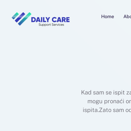
Home
Ab
Kad sam se ispit z
mogu pronaći onl
ispita.Zato sam od
na ono što se zaist