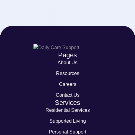
Pages
About Us
Resources
Careers
Contact Us
Services
Residential Services
Supported Living
Personal Support