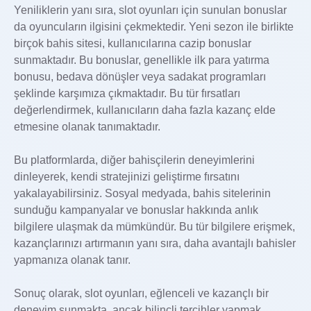
Yeniliklerin yanı sıra, slot oyunları için sunulan bonuslar
da oyuncuların ilgisini çekmektedir. Yeni sezon ile birlikte
birçok bahis sitesi, kullanıcılarına cazip bonuslar
sunmaktadır. Bu bonuslar, genellikle ilk para yatırma
bonusu, bedava dönüşler veya sadakat programları
şeklinde karşımıza çıkmaktadır. Bu tür fırsatları
değerlendirmek, kullanıcıların daha fazla kazanç elde
etmesine olanak tanımaktadır.
Bu platformlarda, diğer bahisçilerin deneyimlerini
dinleyerek, kendi stratejinizi geliştirme fırsatını
yakalayabilirsiniz. Sosyal medyada, bahis sitelerinin
sunduğu kampanyalar ve bonuslar hakkında anlık
bilgilere ulaşmak da mümkündür. Bu tür bilgilere erişmek,
kazançlarınızı artırmanın yanı sıra, daha avantajlı bahisler
yapmanıza olanak tanır.
Sonuç olarak, slot oyunları, eğlenceli ve kazançlı bir
deneyim sunmakta, ancak bilinçli tercihler yapmak,