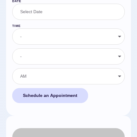
DATE
TIME
Schedule an Appointment