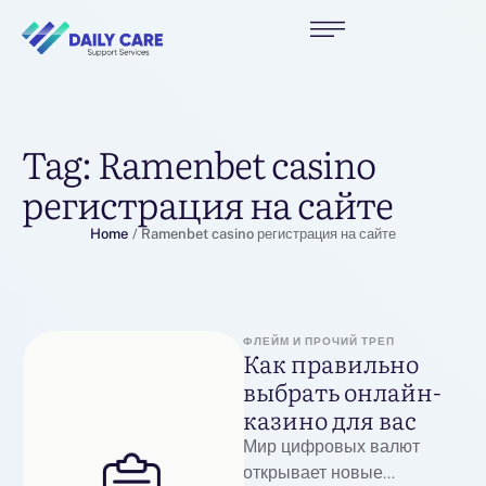
Tag:
Ramenbet casino
регистрация на сайте
Home
/
Ramenbet casino регистрация на сайте
ФЛЕЙМ И ПРОЧИЙ ТРЕП
Как правильно
выбрать онлайн-
казино для вас
Мир цифровых валют
открывает новые