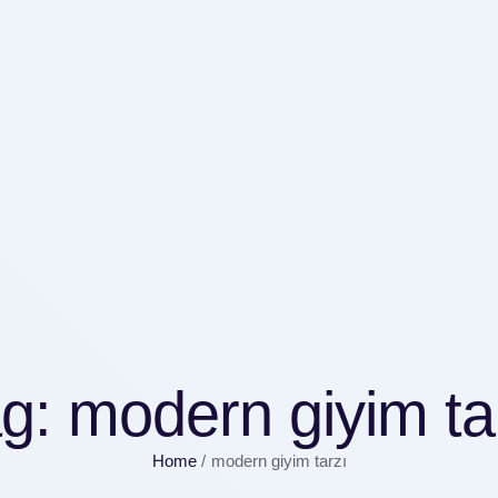
ag:
modern giyim ta
Home
/
modern giyim tarzı