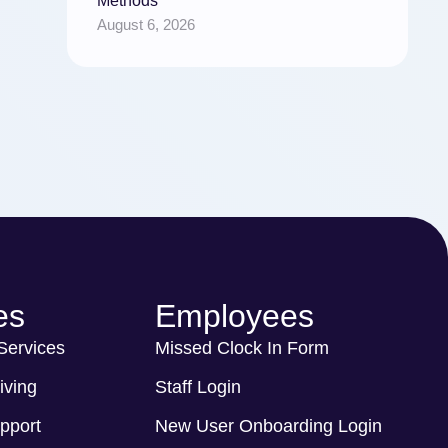
Methods
August 6, 2026
es
Employees
 Services
Missed Clock In Form
iving
Staff Login
pport
New User Onboarding Login