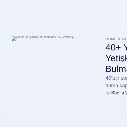
HOME & FA
40+ Y
Yetiş
Bulm
40’tan son
tutma kap
by 
Sheila 