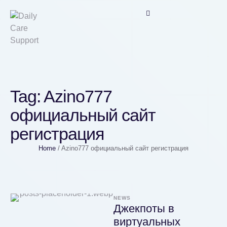
Tag:
Azino777
официальный сайт
регистрация
Home
/
Azino777 официальный сайт регистрация
NEWS
Джекпоты в
виртуальных