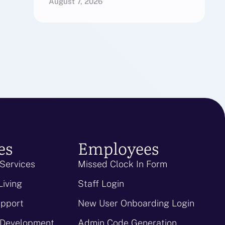
August 7, 2026
es
Employees
 Services
Missed Clock In Form
Living
Staff Login
upport
New User Onboarding Login
 Development
Admin Code Generation