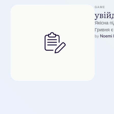
GAME
увій
Якісна п
Гривня є
Noemi 
пов'язан
by 