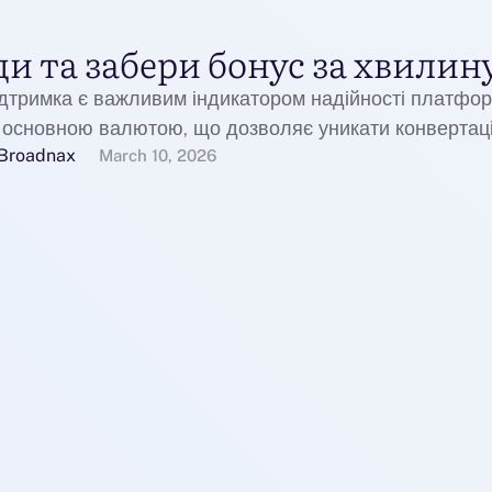
ди та забери бонус за хвилин
ідтримка є важливим індикатором надійності платфор
 основною валютою, що дозволяє уникати конвертаці
Broadnax
их втрат. …
March 10, 2026