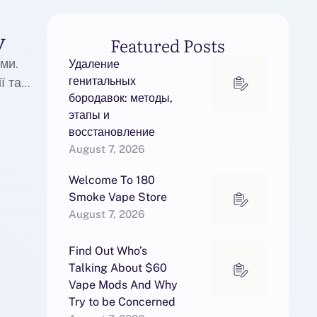
у
Featured Posts
ми.
Удаление
генитальных
ї та
бородавок: методы,
этапы и
восстановление
August 7, 2026
Welcome To 180
Smoke Vape Store
August 7, 2026
Find Out Who’s
Talking About $60
Vape Mods And Why
Try to be Concerned