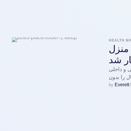
HEALTH M
 منزل
ر شد
ی و داخلی
by 
Everett