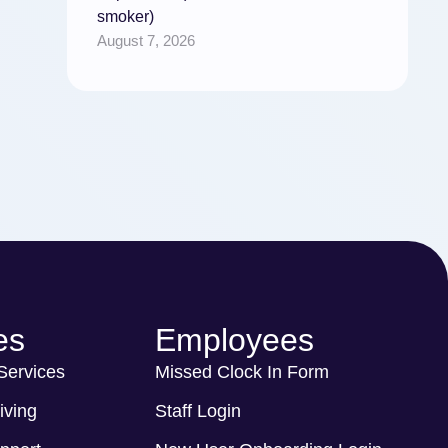
smoker)
August 7, 2026
es
Employees
 Services
Missed Clock In Form
iving
Staff Login