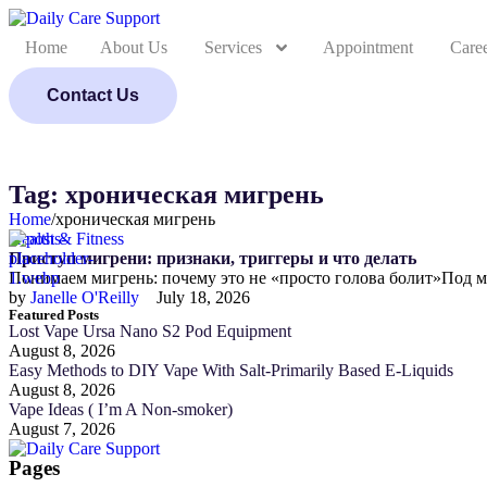
Home
About Us
Services
Appointment
Care
Contact Us
Tag:
хроническая мигрень
Home
/
хроническая мигрень
Health & Fitness
Приступ мигрени: признаки, триггеры и что делать
Понимаем мигрень: почему это не «просто голова болит»Под
by 
Janelle O'Reilly
July 18, 2026
Featured Posts
Lost Vape Ursa Nano S2 Pod Equipment
August 8, 2026
Easy Methods to DIY Vape With Salt-Primarily Based E-Liquids
August 8, 2026
Vape Ideas ( I’m A Non-smoker)
August 7, 2026
Pages