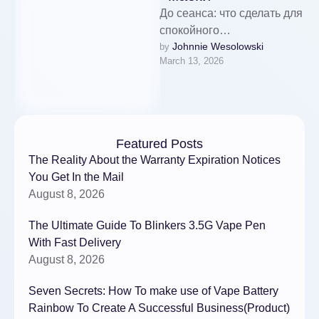
До сеанса: что сделать для
спокойного
Johnnie Wesolowski
by 
маршрутаСформулируйте
March 13, 2026
задачи простыми словами:
«минус тяжесть низа»,
«чётче линия челюсти»,
«сохранить
мимику».Сделайте …
Featured Posts
The Reality About the Warranty Expiration Notices
You Get In the Mail
August 8, 2026
The Ultimate Guide To Blinkers 3.5G Vape Pen
With Fast Delivery
August 8, 2026
Seven Secrets: How To make use of Vape Battery
Rainbow To Create A Successful Business(Product)