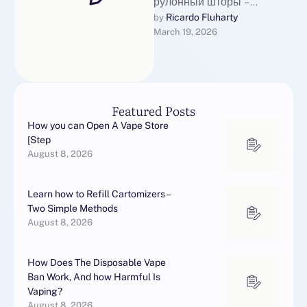
рулонный шторы –
полезные советы для
Ricardo Fluharty
by 
March 19, 2026
оптимального
выбораРулонные шторы,
также известные как
кассетные шторы, – …
Featured Posts
How you can Open A Vape Store
[Step
August 8, 2026
Learn how to Refill Cartomizers –
Two Simple Methods
August 8, 2026
How Does The Disposable Vape
Ban Work, And how Harmful Is
Vaping?
August 8, 2026