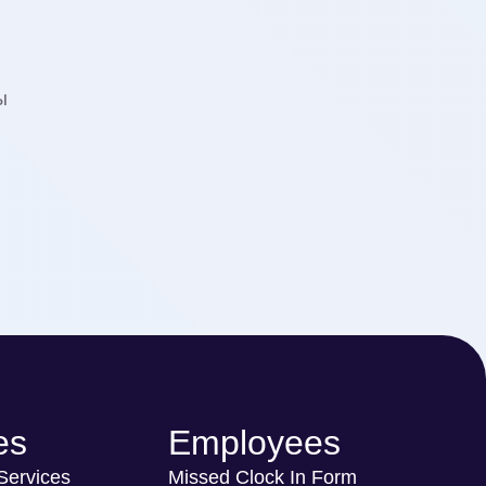
ы
es
Employees
 Services
Missed Clock In Form