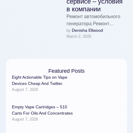
сервисе – условия
в компании
Ремонт автомобильного
генератора Ремонт
Denisha Ellwood
by 
автомобильного
March 2, 2026
генератора по требованию
- цены в автосервисе
Диагностика генератора и
выявление
неисправностейПри
Featured Posts
появлении …
Eight Actionable Tips on Vape
Devices Cheap And Twitter.
August 7, 2026
Empty Vape Cartridges – 510
Carts For Oils And Concentrates
August 7, 2026