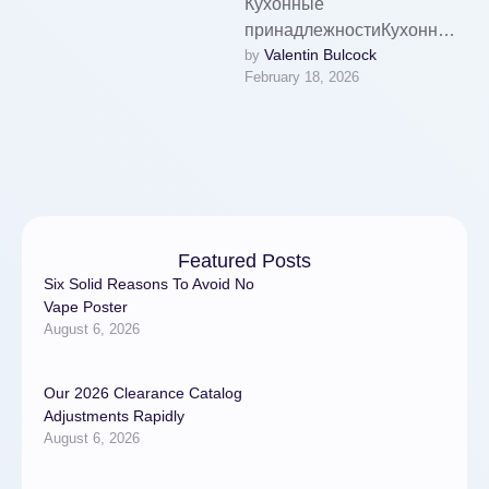
Кухонные
принадлежностиКухонные
Valentin Bulcock
by 
аксессуары и предметы:
February 18, 2026
новейшие поступления,
акционные предложения и
основные изделия для
кухни, ванной комнаты и
прихожей …
Featured Posts
Six Solid Reasons To Avoid No
Vape Poster
August 6, 2026
Our 2026 Clearance Catalog
Adjustments Rapidly
August 6, 2026