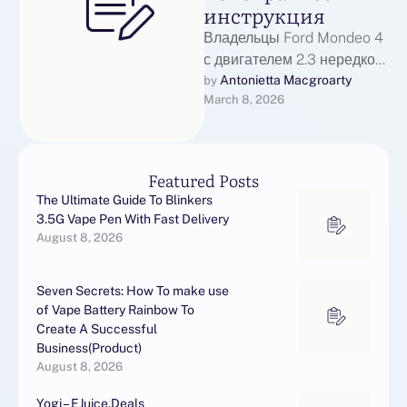
инструкция
Владельцы Ford Mondeo 4
с двигателем 2.3 нередко
сталкиваются с
Antonietta Macgroarty
by 
March 8, 2026
проблемами системы
охлаждения.В этой статье
разберём признаки
неисправности, …
Featured Posts
The Ultimate Guide To Blinkers
3.5G Vape Pen With Fast Delivery
August 8, 2026
Seven Secrets: How To make use
of Vape Battery Rainbow To
Create A Successful
Business(Product)
August 8, 2026
Yogi – EJuice.Deals