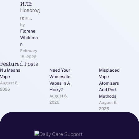
иль
Новогод
няя
дорожка
by 
Florene 
на
Whitema
столМаг
n
азин
February 
"Наталь
18, 2026
Featured Posts
я
Текстил
Nu Means
Need Your
Misplaced
Vape
Wholesale
Vape
ь"
August 6, 
Vapes In A
Atomizers
предлаг
2026
Hurry?
And Pod
ает
August 6, 
Methods
широки
2026
August 6, 
й
2026
ассорти
мент
дорожек
на стол