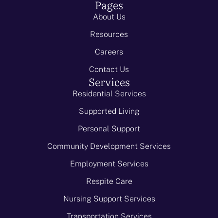
Pages
для
About Us
сервиро
вки,
Resources
которые
Careers
прекрас
но
Contact Us
Services
украсят
любую
Residential Services
…
Supported Living
Personal Support
Community Development Services
Employment Services
Respite Care
Nursing Support Services
Transportation Services