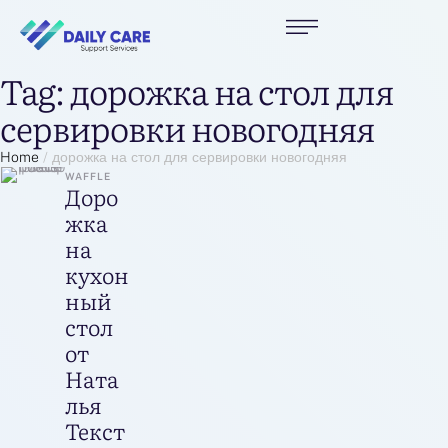
Tag:
дорожка на стол для
сервировки новогодняя
Home
/
дорожка на стол для сервировки новогодняя
WAFFLE
Доро
жка
на
кухон
ный
стол
от
Ната
лья
Текст