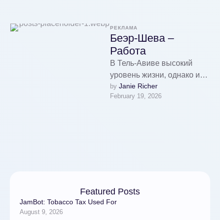
РЕКЛАМА
Беэр-Шева –
Работа
В Тель-Авиве высокий
уровень жизни, однако и
Janie Richer
by 
цены на товары и услуги
February 19, 2026
также превышают средние
по стране. Государство …
Featured Posts
JamBot: Tobacco Tax Used For
August 9, 2026