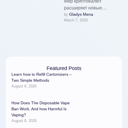
Мир криптовалют
расширяет новые
Gladys Mena
by 
возможности.
March 7, 2026
Криптовалюты становятся
все популярнее, и это не
удивительно. Быстрые
переводы, низкие
комиссии и …
Featured Posts
Learn how to Refill Cartomizers –
Two Simple Methods
August 8, 2026
How Does The Disposable Vape
Ban Work, And how Harmful Is
Vaping?
August 8, 2026