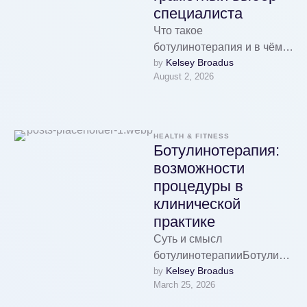
специалиста
Что такое
ботулинотерапия и в чём
Kelsey Broadus
by 
её смыслБотулинотерапия
August 2, 2026
— это метод, при котором
врач вводит небольшие
количества
нейромодулирующего …
HEALTH & FITNESS
Ботулинотерапия:
возможности
процедуры в
клинической
практике
Суть и смысл
ботулинотерапииБотулино
Kelsey Broadus
by 
терапия в клинике
March 25, 2026
рассматривается как
управляемый и обратимый