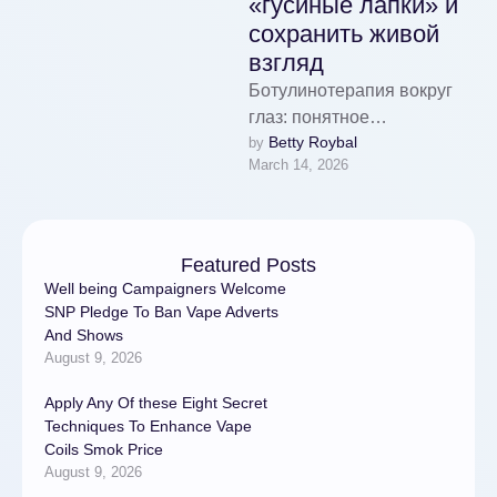
«гусиные лапки» и
сохранить живой
взгляд
Ботулинотерапия вокруг
глаз: понятное
Betty Roybal
by 
объяснениеБотулинотерап
March 14, 2026
ия области вокруг глаз —
это медицинская
процедура, при которой
врач аккуратно снижает
Featured Posts
избыточную …
Well being Campaigners Welcome
SNP Pledge To Ban Vape Adverts
And Shows
August 9, 2026
Apply Any Of these Eight Secret
Techniques To Enhance Vape
Coils Smok Price
August 9, 2026