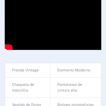
Prenda Vintage
Elemento Moderno
Chaqueta de
Pantalones de
mezclilla
cintura alta
Vestido de flores
Botines minimalistas