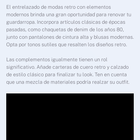
El entrelazado de modas retro con elementos
modernos brinda una gran oportunidad para renovar tu
guardarropa. Incorpora artículos clásicas de épocas
pasadas, como chaquetas de denim de los años 80,
junto con pantalones de cintura alta y blusas modernas.
Opta por tonos sutiles que resalten los diseños retro.
Las complementos igualmente tienen un rol
significativo. Añade carteras de cuero retro y calzado
de estilo clásico para finalizar tu look. Ten en cuenta
que una mezcla de materiales podría realzar su outfit.