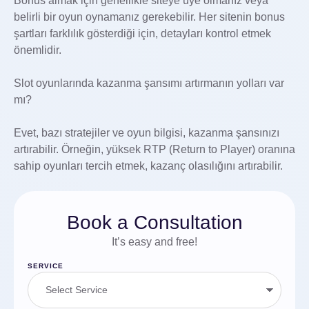
Bonus almak için genellikle siteye üye olmanız veya
belirli bir oyun oynamanız gerekebilir. Her sitenin bonus
şartları farklılık gösterdiği için, detayları kontrol etmek
önemlidir.
Slot oyunlarında kazanma şansımı artırmanın yolları var
mı?
Evet, bazı stratejiler ve oyun bilgisi, kazanma şansınızı
artırabilir. Örneğin, yüksek RTP (Return to Player) oranına
sahip oyunları tercih etmek, kazanç olasılığını artırabilir.
Book a Consultation
It’s easy and free!
SERVICE