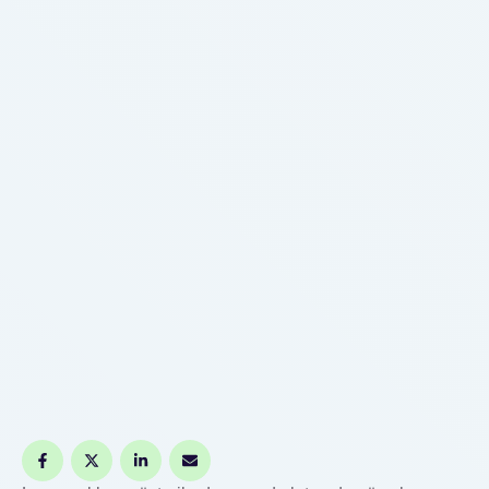
haline getirmek için teknoloji ve yaratıcılığı bir
araya getiren büyüleyici bir konudur.Lazer Işığıyla
Müzik Görselleştirme: Bir GirişLazer işaretçileri, …