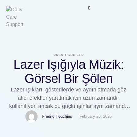
UNCATEGORIZED
Lazer Işığıyla Müzik:
Görsel Bir Şölen
Lazer ışıkları, gösterilerde ve aydınlatmada göz
alıcı efektler yaratmak için uzun zamandır
kullanılıyor, ancak bu güçlü ışınlar aynı zamanda
müziği görselleştirmek için de kullanılabilen gizli bir
Fredric Houchins
February 23, 2026
yeteneğe sahip. Lazer işaretçi müzik
görselleştiricisi, müziği büyüleyici bir görsel şölen