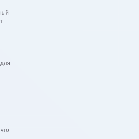
ный
т
 для
 что