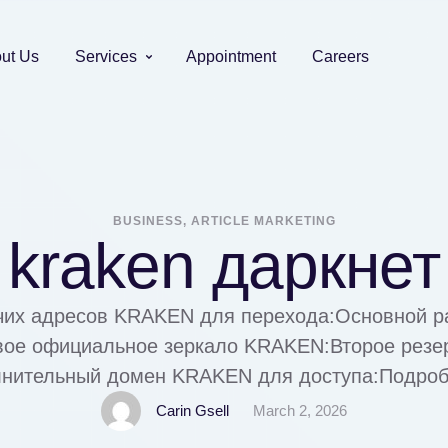
ut Us
Services
Appointment
Careers
BUSINESS, ARTICLE MARKETING
kraken даркнет
чих адресов KRAKEN для перехода:Основной р
ое официальное зеркало KRAKEN:Второе резер
ительный домен KRAKEN для доступа:Подроб
сному входу и использованию:Подготовка брауз
Carin Gsell
March 2, 2026
корректной и анонимной работы площадки KRA