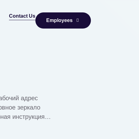
Contact Us
Employees
абочий адрес
вное зеркало
ная инструкция
ера для доступа к
KEN требуется