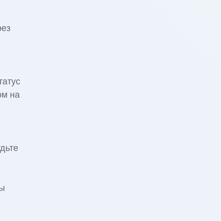
рез
татус
ом на
удьте
вы