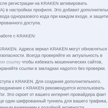
осле регистрации на KRAKEN активировать
A) в настройках профиля. Это добавит дополнитель
вода одноразового кода при каждом входе, и защити
ированного доступа.
работе с KRAKEN:
 KRAKEN. Адреса зеркал KRAKEN могут обновляться
зопасности. Всегда проверяйте их актуальность в
ион ссылку
чтобы избежать мошеннических сайтов,
аняйте ссылки в закладках надолго без проверки.
ступа к KRAKEN. Для создания дополнительного,
соединения с KRAKEN рекомендуется использовать
or. Это скроет от вашего интернет-провайдера факт
еще один шифрованный туннель для вашего трафика,
енным вниманием к подобной активности.