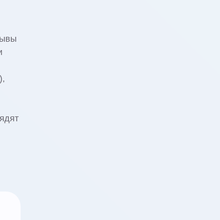
зывы
и
),
лядят