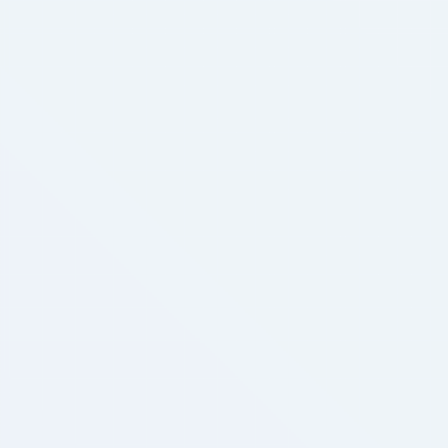
специальный о
офи