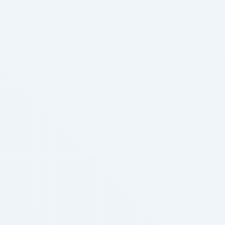
 Tor Browser с
аг …