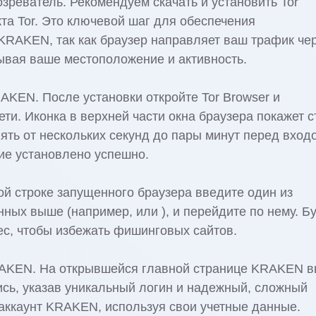
реватель. Рекомендуем скачать и установить Tor
та Tor. Это ключевой шаг для обеспечения
KRAKEN, так как браузер направляет ваш трафик че
ывая ваше местоположение и активность.
AKEN. После установки откройте Tor Browser и
ти. Иконка в верхней части окна браузера покажет с
ять от нескольких секунд до пары минут перед вход
ие установлено успешно.
й строке запущенного браузера введите один из
ных выше (например, или ), и перейдите по нему. Б
ес, чтобы избежать фишинговых сайтов.
RAKEN. На открывшейся главной странице KRAKEN 
ись, указав уникальный логин и надежный, сложный
аккаунт KRAKEN, используя свои учетные данные.