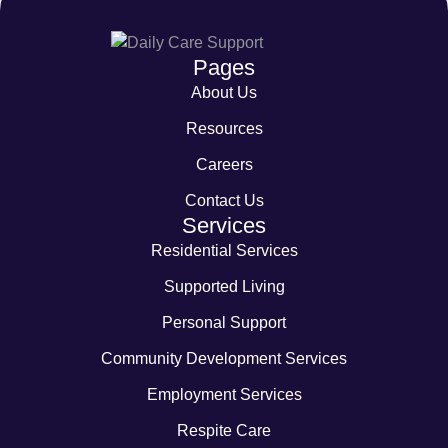
Pages
About Us
Resources
Careers
Contact Us
Services
Residential Services
Supported Living
Personal Support
Community Development Services
Employment Services
Respite Care