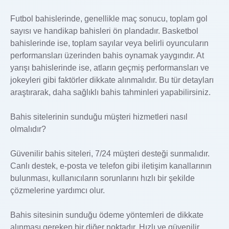
Futbol bahislerinde, genellikle maç sonucu, toplam gol
sayısı ve handikap bahisleri ön plandadır. Basketbol
bahislerinde ise, toplam sayılar veya belirli oyuncuların
performansları üzerinden bahis oynamak yaygındır. At
yarışı bahislerinde ise, atların geçmiş performansları ve
jokeyleri gibi faktörler dikkate alınmalıdır. Bu tür detayları
araştırarak, daha sağlıklı bahis tahminleri yapabilirsiniz.
Bahis sitelerinin sunduğu müşteri hizmetleri nasıl
olmalıdır?
Güvenilir bahis siteleri, 7/24 müşteri desteği sunmalıdır.
Canlı destek, e-posta ve telefon gibi iletişim kanallarının
bulunması, kullanıcıların sorunlarını hızlı bir şekilde
çözmelerine yardımcı olur.
Bahis sitesinin sunduğu ödeme yöntemleri de dikkate
alınması gereken bir diğer noktadır. Hızlı ve güvenilir