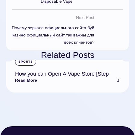
Disposable Vape
Next Post
Почему зеркала официального сайта буй
казино официальный сайт так важны для
всех клиентов?
Related Posts
SPORTS
How you can Open A Vape Store [Step
Read More