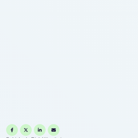
sokabilirsiniz. Bu nedenle, kaybetmeye hazır
olduğunuz miktarı belirleyin ve bu sınırı aşmamaya
çalışın. deneme bonusuRiskler …