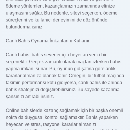
ödeme yöntemleri, kazançlarınızın zamanında elinize
ulaşmasını sağlar. Bu nedenle, siteyi seçerken, ödeme
süreçlerini ve kullanıcı deneyimini de göz önünde
bulundurmalısınız.
Canlı Bahis Oynama İmkanlarını Kullanın
Canlı bahis, bahis severler için heyecan verici bir
seçenektir. Gerçek zamanlı olarak maçları izlerken bahis
yapma imkanı sunar. Bu, oyunun gidişatına göre anlık
kararlar almanıza olanak tanır. Örneğin, bir futbol maçında
takımın performansı kötü gidiyorsa, canlı bahis ile anında
bahis stratejinizi değiştirebilirsiniz. Bu sayede kazanma
şansınızı artırabilirsiniz.
Online bahislerde kazanç sağlamak için bir başka önemli
nokta da duygusal kontrol sağlamaktır. Bahis yaparken
heyecan ve stres, rasyonel kararlar almanızı