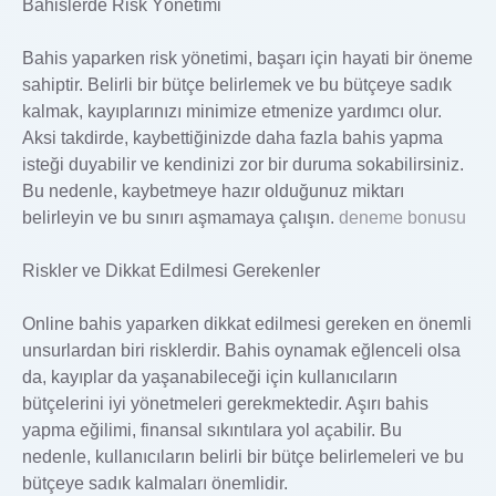
Bahislerde Risk Yönetimi
Bahis yaparken risk yönetimi, başarı için hayati bir öneme
sahiptir. Belirli bir bütçe belirlemek ve bu bütçeye sadık
kalmak, kayıplarınızı minimize etmenize yardımcı olur.
Aksi takdirde, kaybettiğinizde daha fazla bahis yapma
isteği duyabilir ve kendinizi zor bir duruma sokabilirsiniz.
Bu nedenle, kaybetmeye hazır olduğunuz miktarı
belirleyin ve bu sınırı aşmamaya çalışın.
deneme bonusu
Riskler ve Dikkat Edilmesi Gerekenler
Online bahis yaparken dikkat edilmesi gereken en önemli
unsurlardan biri risklerdir. Bahis oynamak eğlenceli olsa
da, kayıplar da yaşanabileceği için kullanıcıların
bütçelerini iyi yönetmeleri gerekmektedir. Aşırı bahis
yapma eğilimi, finansal sıkıntılara yol açabilir. Bu
nedenle, kullanıcıların belirli bir bütçe belirlemeleri ve bu
bütçeye sadık kalmaları önemlidir.