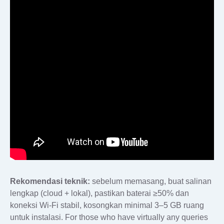
Rekomendasi teknik:
sebelum memasang, buat salinan
lengkap (cloud + lokal), pastikan baterai ≥50% dan
koneksi Wi‑Fi stabil, kosongkan minimal 3–5 GB ruang
untuk instalasi. For those who have virtually any queries