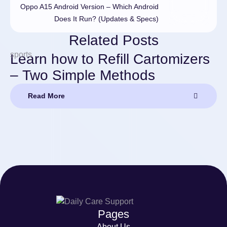
Oppo A15 Android Version – Which Android
Does It Run? (Updates & Specs)
Related Posts
sports
Learn how to Refill Cartomizers
– Two Simple Methods
Read More
Pages
About Us