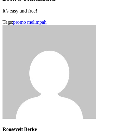
It’s easy and free!
Tags:
promo melimpah
Roosevelt Berke