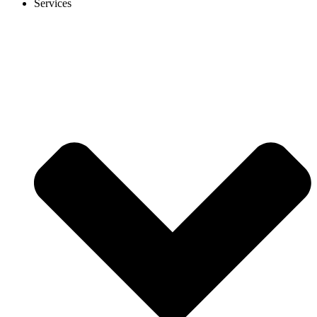
Services