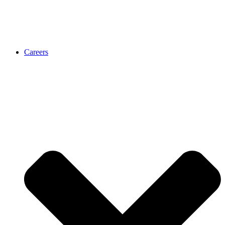
Careers