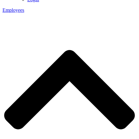
Employees