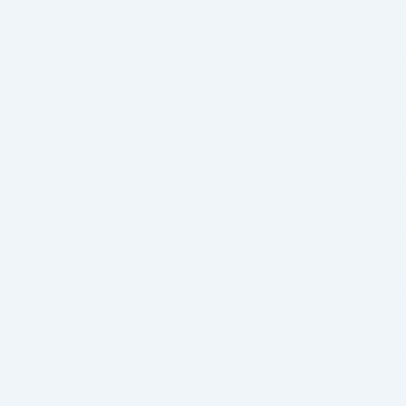
veya ekstra kredi verme gibi fırsatlar sunabilir. Bu
tür bonuslar, oyuncuların risk almadan yeni
oyunları keşfetmelerine olanak tanır.Ödeme
işlemlerinin hızı da dikkate alınması …