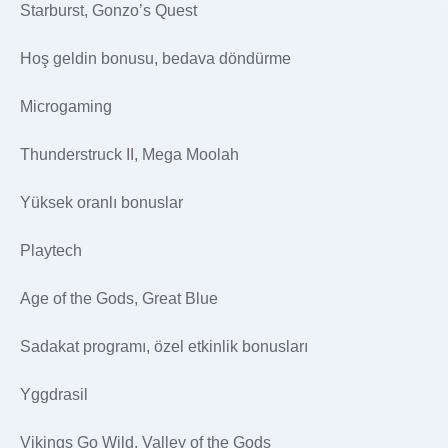
Starburst, Gonzo’s Quest
Hoş geldin bonusu, bedava döndürme
Microgaming
Thunderstruck II, Mega Moolah
Yüksek oranlı bonuslar
Playtech
Age of the Gods, Great Blue
Sadakat programı, özel etkinlik bonusları
Yggdrasil
Vikings Go Wild, Valley of the Gods