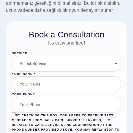
artırmamanız gerektiğini bilmelisiniz. Bu tür bir disiplin,
uzun vadede daha sağlıklı bir oyun deneyimi sunar.
Book a Consultation
It’s easy and free!
SERVICE
YOUR NAME
*
YOUR PHONE
BY CHECKING THIS BOX, YOU AGREE TO RECEIVE TEXT
MESSAGES FROM DAILY CARE SUPPORT SERVICES, LLC
RELATED TO CARE SERVICES AND COORDINATION AT THE
PHONE NUMBER PROVIDED ABOVE. YOU MAY REPLY
STOP
TO