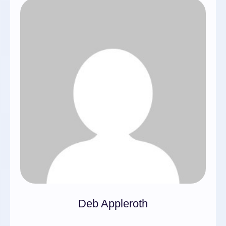
Deb Appleroth